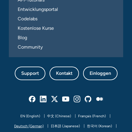
Entwicklungsportal
Codelabs
Kostenlose Kurse
Blog
Community
Support
Kontakt
Einloggen
Facebook
Linked In
Twitter
Youtube
Instagram
Github
Medium
EN (English)
中文 (Chinese)
Français (French)
Deutsch (German)
日本語 (Japanese)
한국어 (Korean)