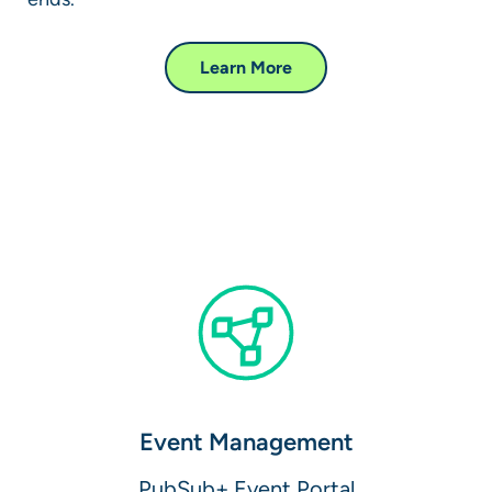
Learn More
Event Management​
PubSub+ Event Portal​