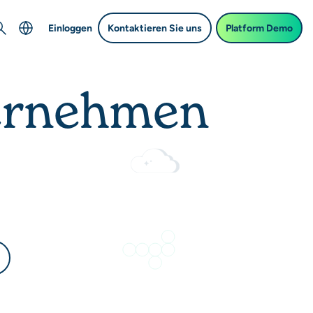
earch
Einloggen
Kontaktieren Sie uns
Platform Demo
English
ternehmen
中文 (Chinese)
Français (French)
Deutsch (German)
日本語 (Japanese)
한국어 (Korean)
Español (Spanish)