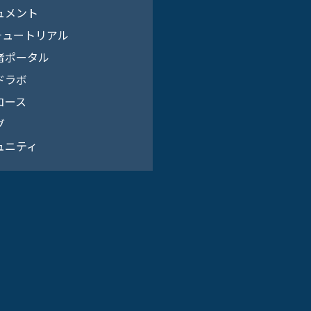
ュメント
 チュートリアル
者ポータル
ドラボ
コース
グ
ュニティ