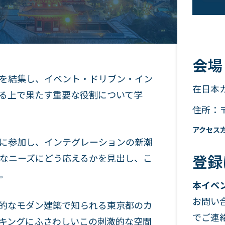
会場
経営幹部を結集し、イベント・ドリブン・イン
在日本
する上で果たす重要な役割について学
住所：〒
アクセス
ングに参加し、インテグレーションの新潮
なニーズにどう応えるかを見出し、こ
登録
。
本イベ
お問い
は、特徴的なモダン建築で知られる東京都のカ
でご連
キングにふさわしいこの刺激的な空間