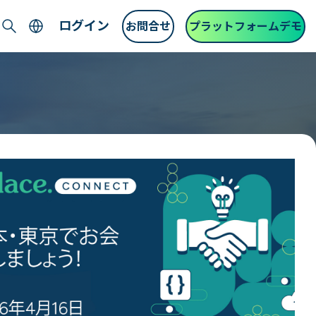
ログイン
お問合せ
プラットフォームデモ
Search
English
中文 (Chinese)
Français (French)
Deutsch (German)
日本語 (Japanese)
한국어 (Korean)
Español (Spanish)