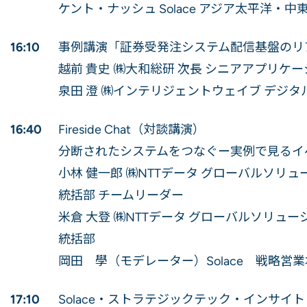
ケント・ナッシュ Solace アジア太平洋
16:10
事例講演「証券受発注システム配信基盤のリア
越前 貴史 ㈱大和総研 次長 シニアアプリケ
泉田 澄 ㈱インテリジェントウェイブ デジタ
16:40
Fireside Chat（対談講演）
分断されたシステムをつなぐー実例で見るイ
小林 健一郎 ㈱NTTデータ グローバルソリューションズ D
統括部 チームリーダー
米倉 大登 ㈱NTTデータ グローバルソリューシ
統括部
岡田 學（モデレーター）Solace 戦略営
17:10
Solace・ストラテジックテック・インサイト